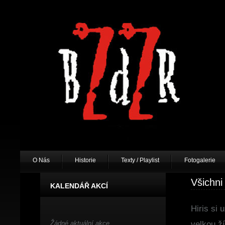
O Nás
Historie
Texty / Playlist
Fotogalerie
Všichni 
KALENDÁŘ AKCÍ
Hiris si 
Žádné aktuální akce.
velkou ž