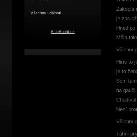
Zakopla 
Všechny události
je zas ož
Hned po r
BlueBoard.cz
Měla tak
Všichni pi
Hiris to 
je to že
Sem tam 
na gauči
Chodíval
Není prot
Všichni pi
Táhni pr