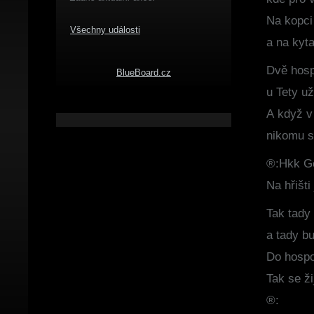
Na kopci
Všechny události
a na kyta
Dvě hospo
BlueBoard.cz
u Tety už
A když v 
nikomu s
®:Hkk Go
Na hřišti
Tak tady 
a tady bu
Do hospod
Tak se ži
®: