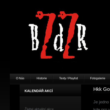
O Nás
Historie
Texty / Playlist
Fotogalerie
Hkk Go
KALENDÁŘ AKCÍ
Je jedno 
Žádné aktuální akce.
kde pro v