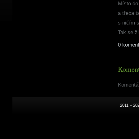
Místo do 
a třeba t
s ničím s
Tak se ži
0 koment
Koment
Komentář
2011 – 20