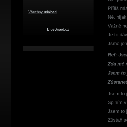
Příliš m
Všechny události
Né, nija
Vážně ne
BlueBoard.cz
Je to dá
Jsme jen
Ref: Jse
Zda mě 
Jsem to 
Zůstane
Jsem to j
Splním ví
Jsem to j
Zůstaň 