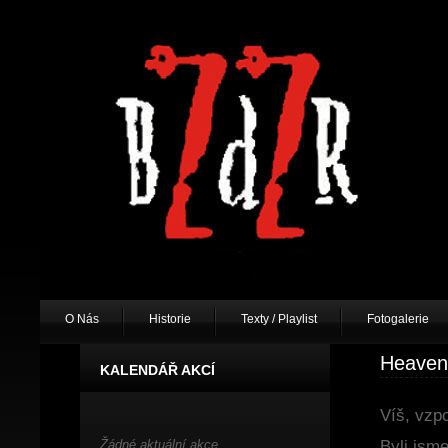
O Nás
Historie
Texty / Playlist
Fotogalerie
Heaven
KALENDÁŘ AKCÍ
Víš, vzp
Žádné aktuální akce.
Byli jsme