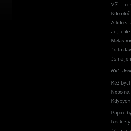
Víš, jen 
Kdo otočí
A kdo v 
Jó, tuhle
Mělas mn
Je to dá
Jsme jen
Ref: Js
Kéž bych
Nebo na 
Kdybych 
Papíru b
Rockový 
Jé, nama