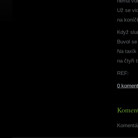
nemá vůb
Už se vid
na koníč
Když slu
Buvol se 
Na taxík
na čtyři 
REF:
0 koment
Koment
Komentář