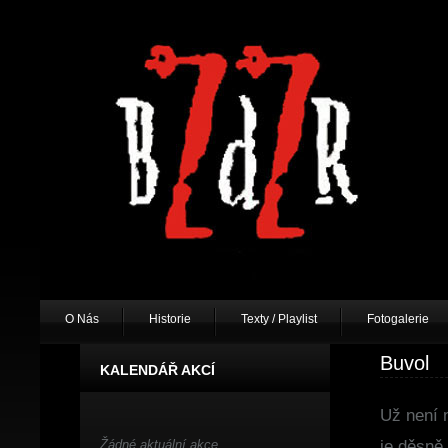
O Nás
Historie
Texty / Playlist
Fotogalerie
Buvol
KALENDÁŘ AKCÍ
Už není 
Žádné aktuální akce.
je děsně 