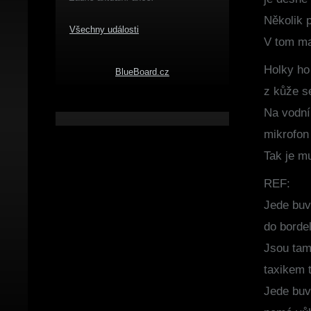
Několik p
Všechny události
V tom ma
Holky ho 
BlueBoard.cz
z kůže se
Na vodní 
mikrofon 
Tak je mu
REF:
Jede buv
do borde
Jsou tam
taxikem 
Jede buv