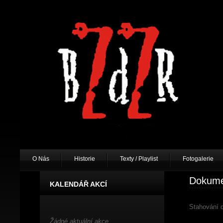
O Nás
Historie
Texty / Playlist
Fotogalerie
Dokume
KALENDÁŘ AKCÍ
Stahování
Žádné aktuální akce.