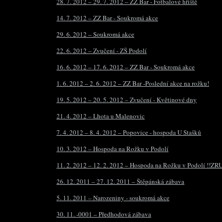
28. 7. 2012 – 29. 7. 2012 – ZZ Bar - Fotbalové hřiště
14. 7. 2012 – ZZ Bar - Soukromá akce
29. 6. 2012 – Soukromá akce
22. 6. 2012 – Zvučení - ZŠ Podolí
16. 6. 2012 – 17. 6. 2012 – ZZ Bar - Soukromá akce
1. 6. 2012 – 2. 6. 2012 – ZZ Bar -Poslední akce na rožku!
19. 5. 2012 – 20. 5. 2012 – Zvučení - Květinové dny
21. 4. 2012 – Lhota u Malenovic
7. 4. 2012 – 8. 4. 2012 – Popovice - hospoda U Stašků
10. 3. 2012 – Hospoda na Rožku v Podolí
11. 2. 2012 – 12. 2. 2012 – Hospoda na Rožku v Podolí !!Z
26. 12. 2011 – 27. 12. 2011 – Štěpánská zábava
5. 11. 2011 – Narozeniny - soukromá akce
30. 11. -0001 – Předhodová zábava