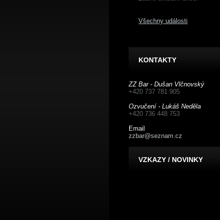
Všechny události
KONTAKTY
ZZ Bar - Dušan Vlčnovský
+420 737 781 905
Ozvučení - Lukáš Neděla
+420 736 448 753
Email
zzbar@seznam.cz
VZKAZY / NOVINKY