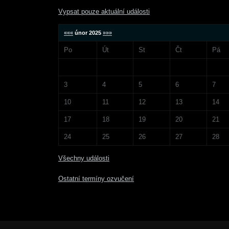
Vypsat pouze aktuální události
«««
únor 2025
»»»
Po
Út
St
Čt
Pá
3
4
5
6
7
10
11
12
13
14
17
18
19
20
21
24
25
26
27
28
Všechny události
Ostatní termíny ozvučení