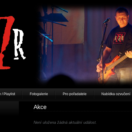
 / Playlist
Fotogalerie
Pro pořadatele
Nabídka ozvučení
Akce
Není uložena žádná aktuální událost.